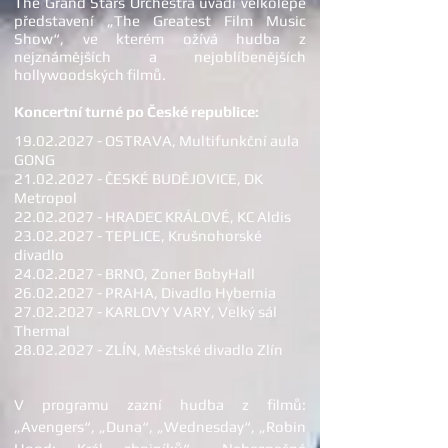
The Grand Stars Orchestra uvádí velkolepé
představení „The Greatest Film Music
Show“, ve kterém ožívá hudba z
nejznámějších a nejoblíbenějších
hollywoodských filmů.
Koncertní turné po České republice:
19.02.2027
- OSTRAVA, Multifunkční aula
GONG
21.02.2027
- ČESKÉ BUDĚJOVICE, DK
Metropol
22.02.2027
- HRADEC KRÁLOVÉ, KC Aldis
23.02.2027
- TEPLICE, Krušnohorské
divadlo
24.02.2027
- BRNO, Zoner BobyHall
26.02.2027
- PRAHA, Divadlo Hybernia
27.02.2027
- KARLOVY VARY, Velký sál
Thermal
28.02.2027
- ZLÍN, Městské divadlo Zlín
V programu zazní hudba z filmů:
„Avengers“, „Duna“, „Wednesday“, „Robin